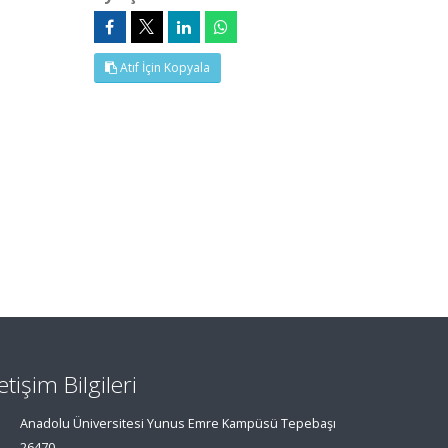
Atıf İçin Kopyala
letişim Bilgileri
Anadolu Üniversitesi Yunus Emre Kampüsü Tepebaşı
26470