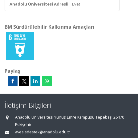
Anadolu Üniversitesi Adresli:
Evet
BM Sürdürülebilir Kalkınma Amaçları
Paylaş
İletişim Bilgileri
Anadolu Üniversitesi Yunus Emre Kampüsü Tepebaşı 26470
Eskişehir
avesisdestek@anadolu.edu.tr