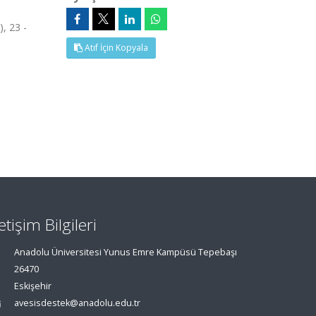
, 23 -
Atıf İçin Kopyala
letişim Bilgileri
Anadolu Üniversitesi Yunus Emre Kampüsü Tepebaşı
26470
Eskişehir
avesisdestek@anadolu.edu.tr