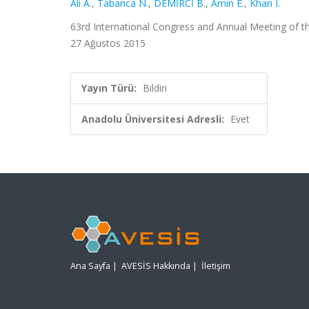
Ali A.
,
Tabanca N.
,
DEMİRCİ B.
,
Amin E.
,
Khan I.
63rd International Congress and Annual Meeting of th
27 Ağustos 2015
Yayın Türü:
Bildiri
Anadolu Üniversitesi Adresli:
Evet
Ana Sayfa
|
AVESİS Hakkında
|
İletişim