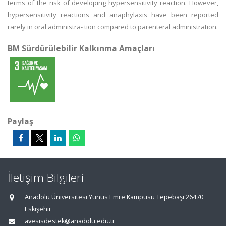
terms of the risk of developing hypersensitivity reaction. However,
hypersensitivity reactions and anaphylaxis have been reported
rarely in oral administra- tion compared to parenteral administration.
BM Sürdürülebilir Kalkınma Amaçları
Paylaş
İletişim Bilgileri
Anadolu Üniversitesi Yunus Emre Kampüsü Tepebaşı 26470
Eskişehir
avesisdestek@anadolu.edu.tr