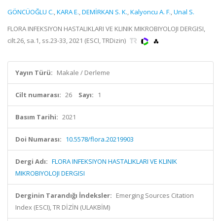
GÖNCÜOĞLU C.
,
KARA E.
,
DEMİRKAN S. K.
,
Kalyoncu A. F.
,
Unal S.
FLORA INFEKSIYON HASTALIKLARI VE KLINIK MIKROBIYOLOJI DERGISI,
cilt.26, sa.1, ss.23-33, 2021 (ESCI, TRDizin)
Yayın Türü:
Makale / Derleme
Cilt numarası:
26
Sayı:
1
Basım Tarihi:
2021
Doi Numarası:
10.5578/flora.20219903
Dergi Adı:
FLORA INFEKSIYON HASTALIKLARI VE KLINIK
MIKROBIYOLOJI DERGISI
Derginin Tarandığı İndeksler:
Emerging Sources Citation
Index (ESCI), TR DİZİN (ULAKBİM)