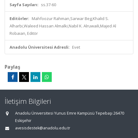
Sayfa Sayıları:
ss.37-60
Editörler:
Mahfoozur Rahman,Sarwar Beg,Khalid S.
Alharbi,Waleed Hassan Almalki,Nabil K. Alruwaili,Majed Al
Robaian, Editör
Anadolu Üniversitesi Adresli:
Evet
Paylaş
İletişim Bilgileri
Anadolu Üniversitesi Yunus Emre Kampüsü Tepebaşı 26470
Eskişehir
avesisdestek@anadolu.edu.tr