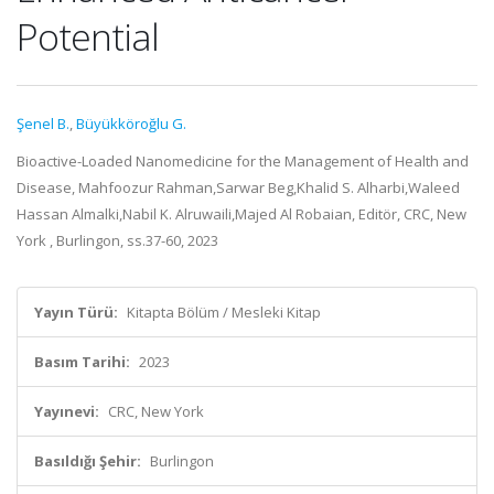
Potential
Şenel B.
,
Büyükköroğlu G.
Bioactive-Loaded Nanomedicine for the Management of Health and
Disease, Mahfoozur Rahman,Sarwar Beg,Khalid S. Alharbi,Waleed
Hassan Almalki,Nabil K. Alruwaili,Majed Al Robaian, Editör, CRC, New
York , Burlingon, ss.37-60, 2023
Yayın Türü:
Kitapta Bölüm / Mesleki Kitap
Basım Tarihi:
2023
Yayınevi:
CRC, New York
Basıldığı Şehir:
Burlingon