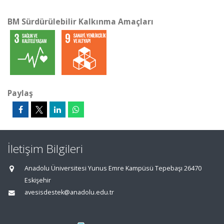
BM Sürdürülebilir Kalkınma Amaçları
Paylaş
İletişim Bilgileri
Anadolu Üniversitesi Yunus Emre Kampüsü Tepebaşı 26470
Eskişehir
avesisdestek@anadolu.edu.tr