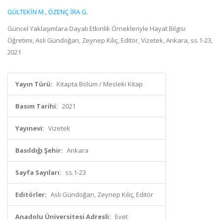
GÜLTEKİN M.
,
ÖZENÇ İRA G.
Güncel Yaklaşımlara Dayalı Etkinlik Örnekleriyle Hayat Bilgisi
Öğretimi, Aslı Gündoğan, Zeynep Kılıç, Editör, Vizetek, Ankara, ss.1-23,
2021
Yayın Türü:
Kitapta Bölüm / Mesleki Kitap
Basım Tarihi:
2021
Yayınevi:
Vizetek
Basıldığı Şehir:
Ankara
Sayfa Sayıları:
ss.1-23
Editörler:
Aslı Gündoğan, Zeynep Kılıç, Editör
Anadolu Üniversitesi Adresli:
Evet