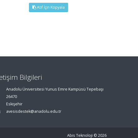
Atıf İçin Kopyala
letişim Bilgileri
Anadolu Üniversitesi Yunus Emre Kampüsü Tepebaşı
26470
Eskişehir
avesisdestek@anadolu.edu.tr
Abis Teknoloji
© 2026