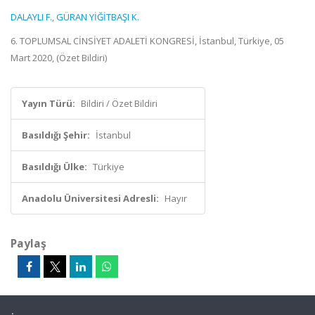
DALAYLI F.
,
GÜRAN YİĞİTBAŞI K.
6. TOPLUMSAL CİNSİYET ADALETİ KONGRESİ, İstanbul, Türkiye, 05
Mart 2020, (Özet Bildiri)
Yayın Türü:
Bildiri / Özet Bildiri
Basıldığı Şehir:
İstanbul
Basıldığı Ülke:
Türkiye
Anadolu Üniversitesi Adresli:
Hayır
Paylaş