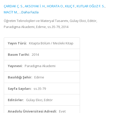
ÇARDAK Ç. S.
,
AKSOYAK İ. H.
,
HORATA O.
,
KILIÇ F.
,
KUTLAR OĞUZ F. S.
,
MACİT M.
,
...Daha Fazla
Öğretim Teknolojileri ve Materyal Tasarımı, Gülay Ekici, Editör,
Paradigma Akademi, Edirne, ss.35-79, 2014
Yayın Türü:
Kitapta Bölüm / Mesleki Kitap
Basım Tarihi:
2014
Yayınevi:
Paradigma Akademi
Basıldığı Şehir:
Edirne
Sayfa Sayıları:
ss.35-79
Editörler:
Gülay Ekici, Editör
Anadolu Üniversitesi Adresli:
Evet