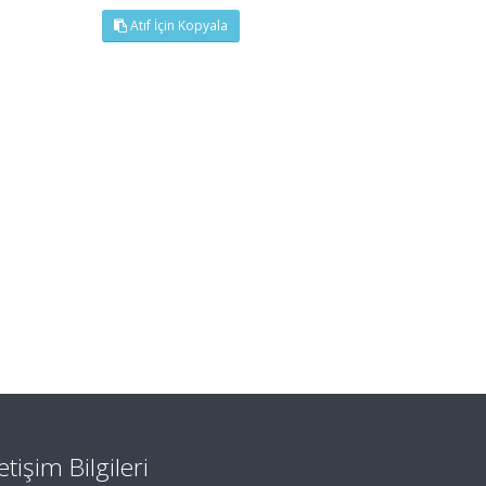
Atıf İçin Kopyala
letişim Bilgileri