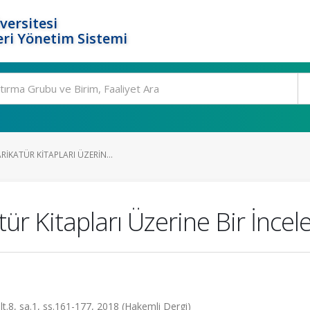
versitesi
ri Yönetim Sistemi
RIKATÜR KITAPLARI ÜZERIN...
r Kitapları Üzerine Bir İnce
ilt.8, sa.1, ss.161-177, 2018 (Hakemli Dergi)