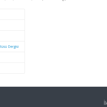
itüsü Dergisi
İ