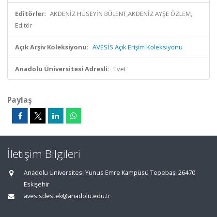
Editörler:
AKDENİZ HÜSEYİN BÜLENT,AKDENİZ AYŞE ÖZLEM,
Editör
Açık Arşiv Koleksiyonu:
AVESİS Açık Erişim Koleksiyonu
Anadolu Üniversitesi Adresli:
Evet
Paylaş
İletişim Bilgileri
Anadolu Üniversitesi Yunus Emre Kampüsü Tepebaşı 26470
Eskişehir
avesisdestek@anadolu.edu.tr