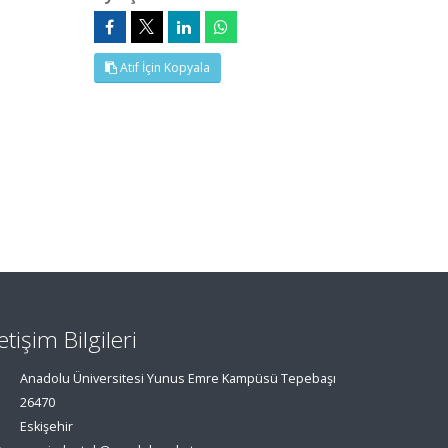
Atıf İçin Kopyala
letişim Bilgileri
Anadolu Üniversitesi Yunus Emre Kampüsü Tepebaşı
26470
Eskişehir