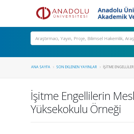
Anadolu Üni
Akademik Ve
Ara
ANA SAYFA
SON EKLENEN YAYINLAR
İŞITME ENGELLILERI
İşitme Engellilerin Mesl
Yüksekokulu Örneği