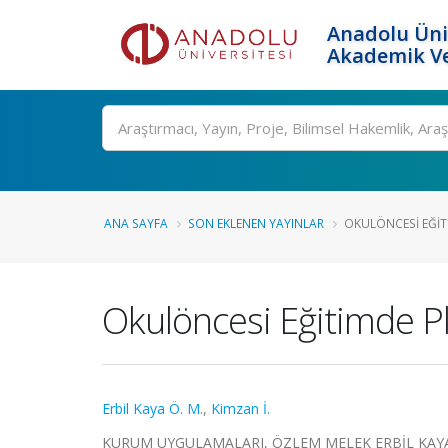
Anadolu Üni
Akademik Ve
Ara
ANA SAYFA
SON EKLENEN YAYINLAR
OKULÖNCESI EĞIT
Okulöncesi Eğitimde 
Erbil Kaya Ö. M.
,
Kimzan İ.
KURUM UYGULAMALARI, ÖZLEM MELEK ERBİL KAYA, Ed