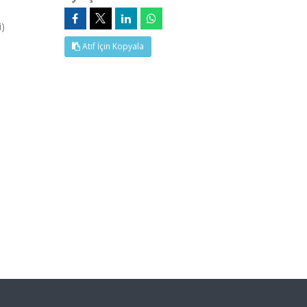
i)
Atıf İçin Kopyala