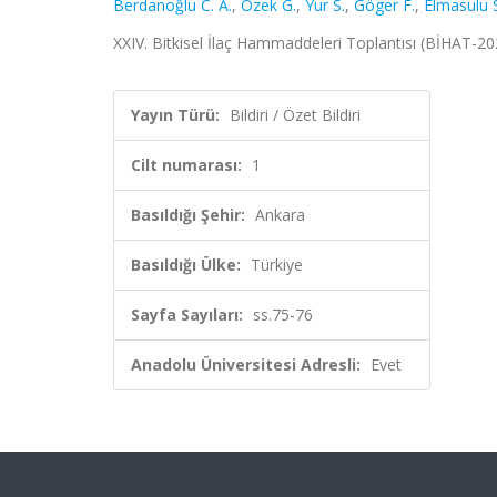
Berdanoğlu C. A.
,
Özek G.
,
Yur S.
,
Göger F.
,
Elmasulu 
XXIV. Bitkisel İlaç Hammaddeleri Toplantısı (BİHAT-2022
Yayın Türü:
Bildiri / Özet Bildiri
Cilt numarası:
1
Basıldığı Şehir:
Ankara
Basıldığı Ülke:
Türkiye
Sayfa Sayıları:
ss.75-76
Anadolu Üniversitesi Adresli:
Evet