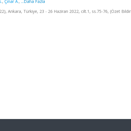
S.
,
Çınar A.
,
...Daha Fazla
), Ankara, Türkiye, 23 - 26 Haziran 2022, cilt.1, ss.75-76, (Özet Bildir