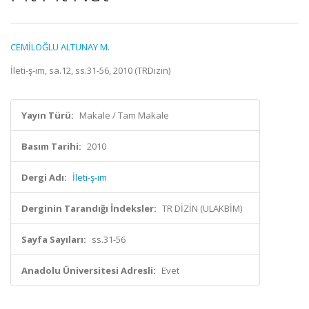
CEMİLOĞLU ALTUNAY M.
İleti-ş-im, sa.12, ss.31-56, 2010 (TRDizin)
Yayın Türü:
Makale / Tam Makale
Basım Tarihi:
2010
Dergi Adı:
İleti-ş-im
Derginin Tarandığı İndeksler:
TR DİZİN (ULAKBİM)
Sayfa Sayıları:
ss.31-56
Anadolu Üniversitesi Adresli:
Evet