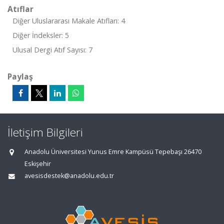
Atıflar
Diğer Uluslararası Makale Atıfları: 4
Diğer İndeksler: 5
Ulusal Dergi Atıf Sayısı: 7
Paylaş
İletişim Bilgileri
Anadolu Üniversitesi Yunus Emre Kampüsü Tepebaşı 26470
Eskişehir
avesisdestek@anadolu.edu.tr