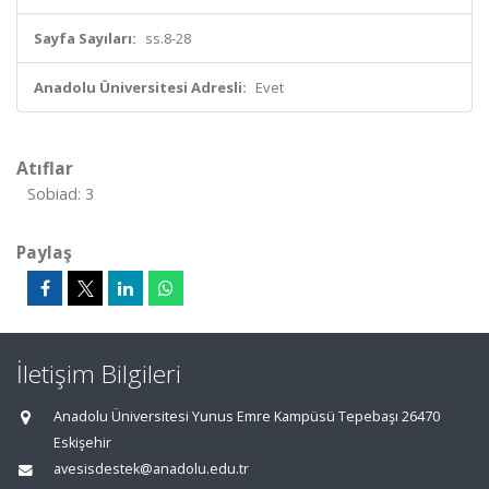
Sayfa Sayıları:
ss.8-28
Anadolu Üniversitesi Adresli:
Evet
Atıflar
Sobiad: 3
Paylaş
İletişim Bilgileri
Anadolu Üniversitesi Yunus Emre Kampüsü Tepebaşı 26470
Eskişehir
avesisdestek@anadolu.edu.tr