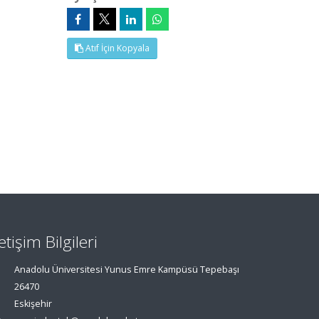
Atıf İçin Kopyala
letişim Bilgileri
Anadolu Üniversitesi Yunus Emre Kampüsü Tepebaşı
26470
Eskişehir