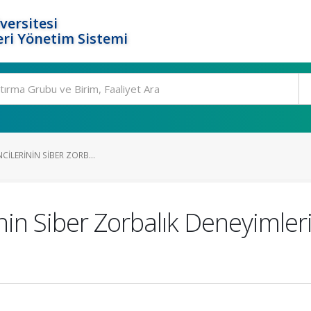
versitesi
ri Yönetim Sistemi
NCILERININ SIBER ZORB...
rinin Siber Zorbalık Deneyiml