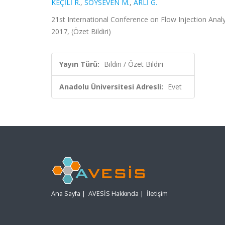
KEÇİLİ R.
,
SOYSEVEN M.
,
ARLİ G.
21st International Conference on Flow Injection Analy
2017, (Özet Bildiri)
Yayın Türü:
Bildiri / Özet Bildiri
Anadolu Üniversitesi Adresli:
Evet
Ana Sayfa
|
AVESİS Hakkında
|
İletişim