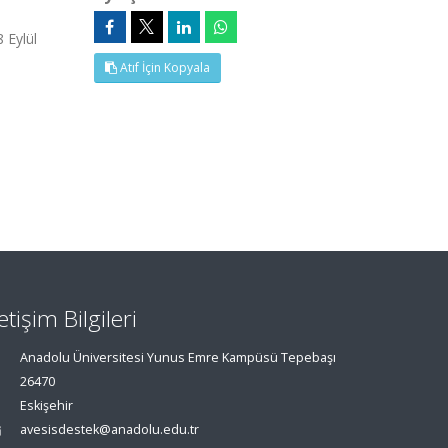
 Eylül
Atıf İçin Kopyala
letişim Bilgileri
Anadolu Üniversitesi Yunus Emre Kampüsü Tepebaşı
26470
Eskişehir
avesisdestek@anadolu.edu.tr