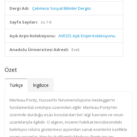
Dergi Adı:
Çekmece Sosyal Bilimler Dergisi
Sayfa Sayıları:
ss.1-6
Açık Arşiv Koleksiyonu:
AVESİS Açık Erişim Koleksiyonu
Anadolu Üniversitesi Adresli:
Evet
Özet
Türkçe
İngilizce
Merleau-Ponty, Husserl’in fenomenolojisine Heidegger’in
fundamental ontolojisi üzerinden eğilir. Merleau-Ponty’nin
üzerinde durduğu esas konulardan biri ‘algı’ kavramı ve onun
uzantılarıyla ilgilidir. O algının, insanın hakikat tecrübesindeki
belirleyici rolünü göstermesi açısından sanat eserlerini özellikle
resmi yorumlar. Yine bu bağlamda Merleau-Ponty insanı,