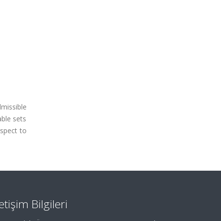
dmissible
able sets
espect to
letişim Bilgileri