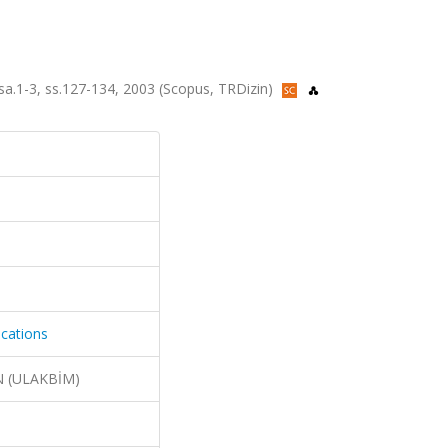
 sa.1-3, ss.127-134, 2003 (Scopus, TRDizin)
cations
N (ULAKBİM)