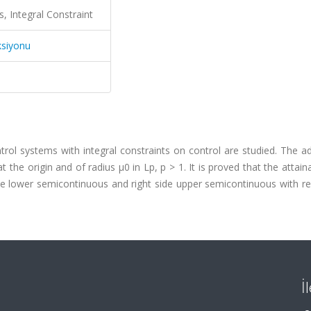
s, Integral Constraint
ksiyonu
ontrol systems with integral constraints on control are studied. The a
 the origin and of radius μ0 in Lp, p > 1. It is proved that the attain
side lower semicontinuous and right side upper semicontinuous with r
İ