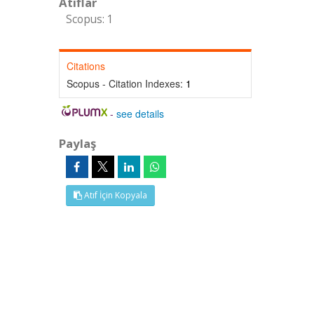
Atıflar
Scopus: 1
Citations
Scopus - Citation Indexes:
1
-
see details
Paylaş
Atıf İçin Kopyala