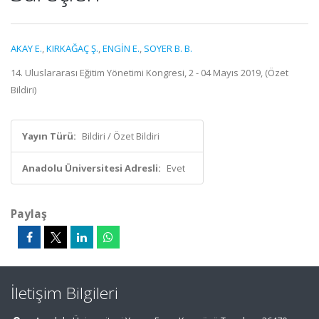
AKAY E.
,
KIRKAĞAÇ Ş.
,
ENGİN E.
,
SOYER B. B.
14. Uluslararası Eğitim Yönetimi Kongresi, 2 - 04 Mayıs 2019, (Özet
Bildiri)
Yayın Türü:
Bildiri / Özet Bildiri
Anadolu Üniversitesi Adresli:
Evet
Paylaş
İletişim Bilgileri