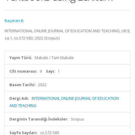
Başaran B.
INTERNATIONAL ONLINE JOURNAL OF EDUCATION AND TEACHING, cilt.9,
sa.1, ss.572-583, 2022 (Scopus)
Yayın Türü:
Makale / Tam Makale
Cilt numarası:
9
Sayı:
1
Basım Tarihi:
2022
Dergi Adı:
INTERNATIONAL ONLINE JOURNAL OF EDUCATION
AND TEACHING
Derginin Tarandığı İndeksler:
Scopus
Sayfa Sayıları:
ss.572-583