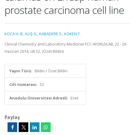
prostate carcinoma cell line
KOCA H. B.
,
KUŞ G.
,
KABADERE S.
,
KÖKEN T.
Clinical Chemistry and Laboratory MedicineI FCC-WORLDLAB, 22 - 26
Haziran 2014, cilt.52, (Özet Bildiri)
Yayın Türü:
Bildiri / Özet Bildiri
Cilt numarası:
52
Anadolu Üniversitesi Adresli:
Evet
Paylaş