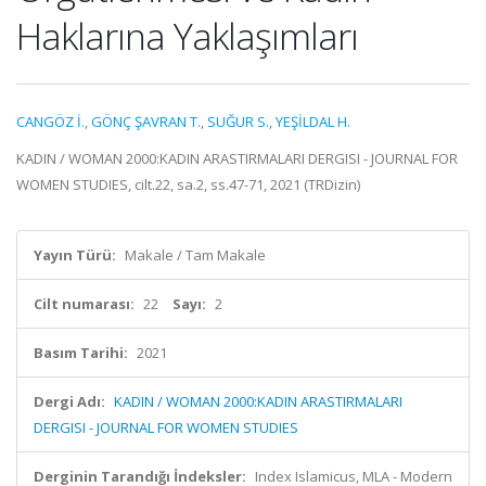
Haklarına Yaklaşımları
CANGÖZ İ.
,
GÖNÇ ŞAVRAN T.
,
SUĞUR S.
,
YEŞİLDAL H.
KADIN / WOMAN 2000:KADIN ARASTIRMALARI DERGISI - JOURNAL FOR
WOMEN STUDIES, cilt.22, sa.2, ss.47-71, 2021 (TRDizin)
Yayın Türü:
Makale / Tam Makale
Cilt numarası:
22
Sayı:
2
Basım Tarihi:
2021
Dergi Adı:
KADIN / WOMAN 2000:KADIN ARASTIRMALARI
DERGISI - JOURNAL FOR WOMEN STUDIES
Derginin Tarandığı İndeksler:
Index Islamicus, MLA - Modern