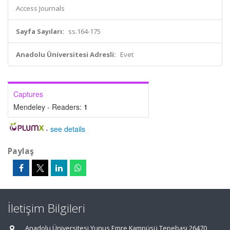
Access Journals
Sayfa Sayıları:
ss.164-175
Anadolu Üniversitesi Adresli:
Evet
Captures
Mendeley - Readers:
1
-
see details
Paylaş
İletişim Bilgileri
Anadolu Üniversitesi Yunus Emre Kampüsü Tepebaşı 26470