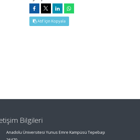
Atıf İçin Kopyala
letişim Bilgileri
Anadolu Üniversitesi Yunus Emre Kampüsü Tepebaşı
26470