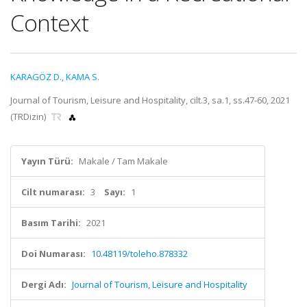
Context
KARAGÖZ D.
,
KAMA S.
Journal of Tourism, Leisure and Hospitality, cilt.3, sa.1, ss.47-60, 2021
(TRDizin)
Yayın Türü:
Makale / Tam Makale
Cilt numarası:
3
Sayı:
1
Basım Tarihi:
2021
Doi Numarası:
10.48119/toleho.878332
Dergi Adı:
Journal of Tourism, Leisure and Hospitality