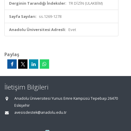
Derginin Tarandığı İndeksler:
TR DİZİN (ULAKBİM)
Sayfa Sayıları:
ss.1269-1278
Anadolu Üniversitesi Adresli:
Evet
Paylaş
İletişim Bilgileri
Anadolu Üniversitesi Yunus Emre Kampüsü Tepebaşı 26470
Eskişehir
avesisdestek@anadolu.edu.tr