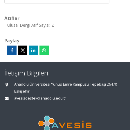
Atıflar
Ulusal Dergi Atıf Sayısı: 2
Paylaş
İletişim Bilgileri
Anadolu Üniversitesi Yunus Emre Kampüsü Tepebaşı 26470
Eskişehir
avesisdestek@anadolu.edu.tr