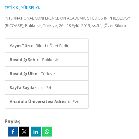
TETİK K.
,
YÜKSEL G.
INTERNATIONAL CONFERENCE ON ACADEMIC STUDIES IN PHILOLOGY
(BICOASP), Balıkesir, Türkiye, 26 - 28 Eylül 2019, ss.54, (Özet Bildiri)
Yayın Türü:
Bildiri / Özet Bildiri
Basıldığı Şehir:
Balıkesir
Basıldığı Ülke:
Türkiye
Sayfa Sayıları:
ss.54
Anadolu Üniversitesi Adresli:
Evet
Paylaş