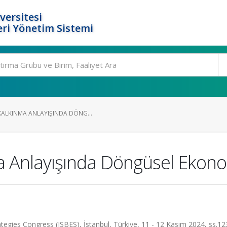
versitesi
ri Yönetim Sistemi
KALKINMA ANLAYIŞINDA DÖNG...
a Anlayışında Döngüsel Ekonom
tegies Congress (ISBES), İstanbul, Türkiye, 11 - 12 Kasım 2024, ss.12