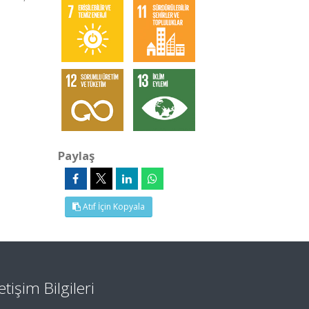
Paylaş
Atıf İçin Kopyala
letişim Bilgileri