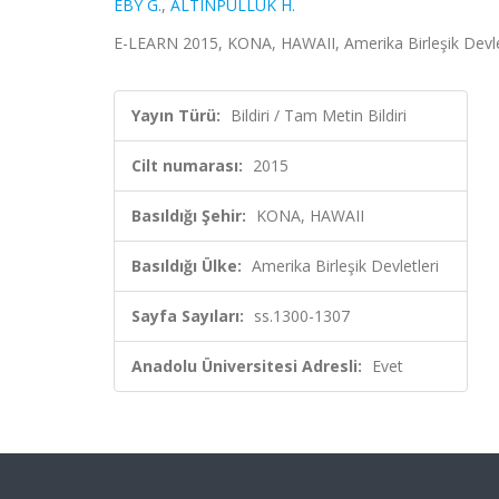
EBY G.
,
ALTINPULLUK H.
E-LEARN 2015, KONA, HAWAII, Amerika Birleşik Devletle
Yayın Türü:
Bildiri / Tam Metin Bildiri
Cilt numarası:
2015
Basıldığı Şehir:
KONA, HAWAII
Basıldığı Ülke:
Amerika Birleşik Devletleri
Sayfa Sayıları:
ss.1300-1307
Anadolu Üniversitesi Adresli:
Evet