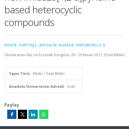
based heterocyclic
compounds
KAYA B.
,
YURTTAŞ L.
,
BAYSAL M.
,
Korkut B.
,
KAPLANCIKLI Z. A.
Uluslararası İlaç ve Eczacılık Kongresi, 26 - 29 Nisan 2017, (Özet Bildiri)
Yayın Türü:
Bildiri / Özet Bildiri
Anadolu Üniversitesi Adresli:
Evet
Paylaş