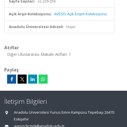
Sayfa Sayıları:
ss.229-256
Açık Arşiv Koleksiyonu:
AVESİS Açık Erişim Koleksiyonu
Anadolu Üniversitesi Adresli:
Hayır
Atıflar
Diğer Uluslararası Makale Atıfları: 1
Paylaş
İletişim Bilgileri
Anadolu Üniversitesi Yunus Emre Kampüsü Tepebaşı 26470
Eskişehir
avesisdestek@anadolu.edu.tr