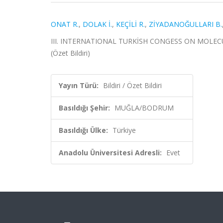
ONAT R.
,
DOLAK İ.
,
KEÇİLİ R.
,
ZİYADANOĞULLARI B.
III. INTERNATIONAL TURKİSH CONGESS ON MOLECU
(Özet Bildiri)
Yayın Türü:
Bildiri / Özet Bildiri
Basıldığı Şehir:
MUĞLA/BODRUM
Basıldığı Ülke:
Türkiye
Anadolu Üniversitesi Adresli:
Evet