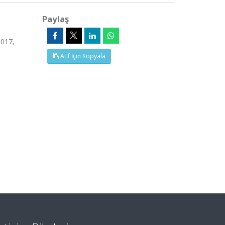
Paylaş
017,
Atıf İçin Kopyala