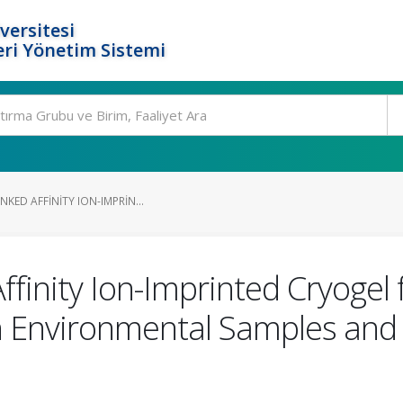
versitesi
ri Yönetim Sistemi
NKED AFFINITY ION-IMPRIN...
finity Ion-Imprinted Cryogel 
 in Environmental Samples an