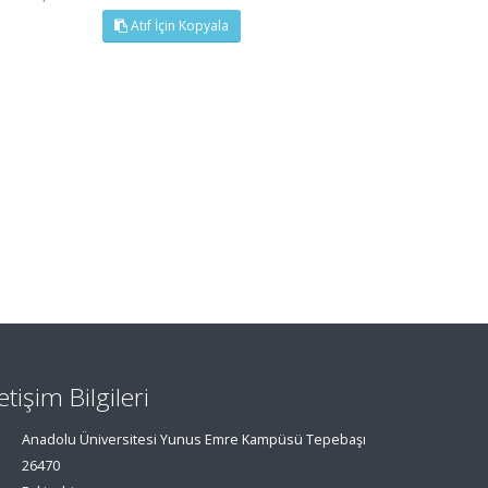
Atıf İçin Kopyala
letişim Bilgileri
Anadolu Üniversitesi Yunus Emre Kampüsü Tepebaşı
26470