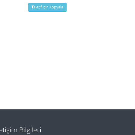
Atıf İçin Kopyala
letişim Bilgileri