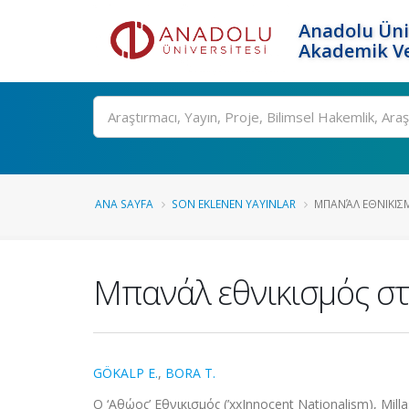
Anadolu Üni
Akademik Ve
Ara
ANA SAYFA
SON EKLENEN YAYINLAR
ΜΠΑΝΆΛ ΕΘΝΙΚΙΣ
Μπανάλ εθνικισμός στ
GÖKALP E.
,
BORA T.
O ‘Αθώος’ Εθνικισμός (’xxInnocent Nationalism), Millas