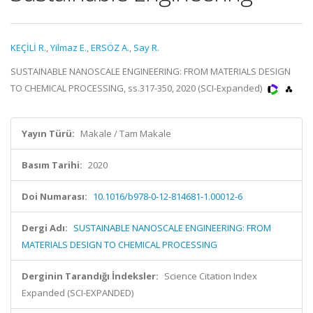
KEÇİLİ R.
,
Yilmaz E.
,
ERSÖZ A.
,
Say R.
SUSTAINABLE NANOSCALE ENGINEERING: FROM MATERIALS DESIGN
TO CHEMICAL PROCESSING, ss.317-350, 2020 (SCI-Expanded)
Yayın Türü:
Makale / Tam Makale
Basım Tarihi:
2020
Doi Numarası:
10.1016/b978-0-12-814681-1.00012-6
Dergi Adı:
SUSTAINABLE NANOSCALE ENGINEERING: FROM
MATERIALS DESIGN TO CHEMICAL PROCESSING
Derginin Tarandığı İndeksler:
Science Citation Index
Expanded (SCI-EXPANDED)