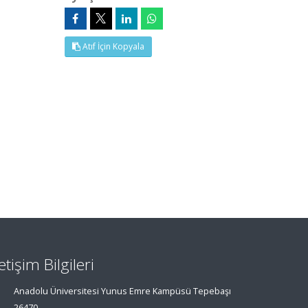
Atıf İçin Kopyala
letişim Bilgileri
Anadolu Üniversitesi Yunus Emre Kampüsü Tepebaşı
26470