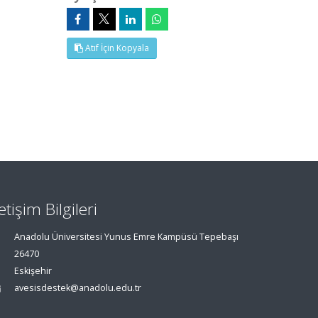
Atıf İçin Kopyala
letişim Bilgileri
Anadolu Üniversitesi Yunus Emre Kampüsü Tepebaşı
26470
Eskişehir
avesisdestek@anadolu.edu.tr