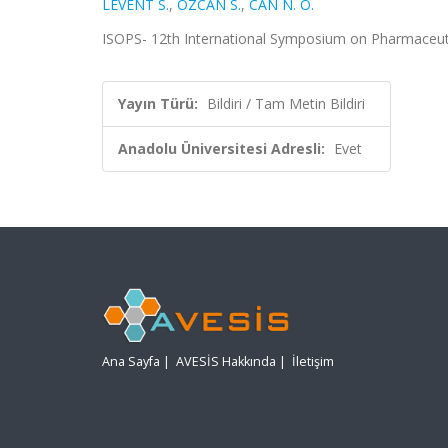
LEVENT S.
,
ÖZCAN S.
,
CAN N. Ö.
ISOPS- 12th International Symposium on Pharmaceutica
Yayın Türü:
Bildiri / Tam Metin Bildiri
Anadolu Üniversitesi Adresli:
Evet
Ana Sayfa
|
AVESİS Hakkında
|
İletişim