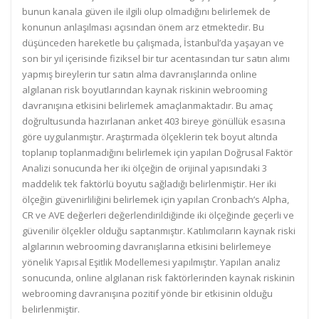
bunun kanala güven ile ilgili olup olmadığını belirlemek de
konunun anlaşılması açısından önem arz etmektedir. Bu
düşünceden hareketle bu çalışmada, İstanbul’da yaşayan ve
son bir yıl içerisinde fiziksel bir tur acentasından tur satın alımı
yapmış bireylerin tur satın alma davranışlarında online
algılanan risk boyutlarından kaynak riskinin webrooming
davranışına etkisini belirlemek amaçlanmaktadır. Bu amaç
doğrultusunda hazırlanan anket 403 bireye gönüllük esasına
göre uygulanmıştır. Araştırmada ölçeklerin tek boyut altında
toplanıp toplanmadığını belirlemek için yapılan Doğrusal Faktör
Analizi sonucunda her iki ölçeğin de orijinal yapısındaki 3
maddelik tek faktörlü boyutu sağladığı belirlenmiştir. Her iki
ölçeğin güvenirliliğini belirlemek için yapılan Cronbach’s Alpha,
CR ve AVE değerleri değerlendirildiğinde iki ölçeğinde geçerli ve
güvenilir ölçekler olduğu saptanmıştır. Katılımcıların kaynak riski
algılarının webrooming davranışlarına etkisini belirlemeye
yönelik Yapısal Eşitlik Modellemesi yapılmıştır. Yapılan analiz
sonucunda, online algılanan risk faktörlerinden kaynak riskinin
webrooming davranışına pozitif yönde bir etkisinin olduğu
belirlenmiştir.