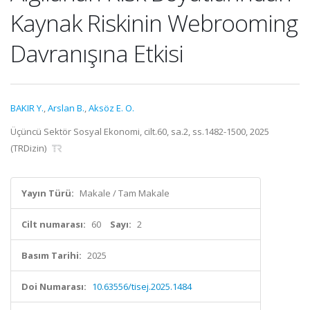
Kaynak Riskinin Webrooming
Davranışına Etkisi
BAKIR Y.
,
Arslan B.
,
Aksöz E. O.
Üçüncü Sektör Sosyal Ekonomi, cilt.60, sa.2, ss.1482-1500, 2025
(TRDizin)
Yayın Türü:
Makale / Tam Makale
Cilt numarası:
60
Sayı:
2
Basım Tarihi:
2025
Doi Numarası:
10.63556/tisej.2025.1484