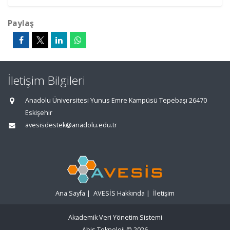
Paylaş
İletişim Bilgileri
Anadolu Üniversitesi Yunus Emre Kampüsü Tepebaşı 26470
Eskişehir
avesisdestek@anadolu.edu.tr
Ana Sayfa
|
AVESİS Hakkında
|
İletişim
Akademik Veri Yönetim Sistemi
Abis Teknoloji
© 2026