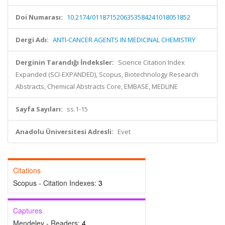
Doi Numarası:
10.2174/0118715206353584241018051852
Dergi Adı:
ANTI-CANCER AGENTS IN MEDICINAL CHEMISTRY
Derginin Tarandığı İndeksler:
Science Citation Index
Expanded (SCI-EXPANDED), Scopus, Biotechnology Research
Abstracts, Chemical Abstracts Core, EMBASE, MEDLINE
Sayfa Sayıları:
ss.1-15
Anadolu Üniversitesi Adresli:
Evet
Citations
Scopus - Citation Indexes:
3
Captures
Mendeley - Readers:
4