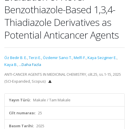
Benzothiazole-Based 1,3,4-
Thiadiazole Derivatives as
Potential Anticancer Agents
Öz Bedir B. E.
,
Terzi E.
,
Özdemir Sancı T.
,
Melfi F.
,
Kaya Sezginer E.
,
Kaya B.
,
...Daha Fazla
ANTI-CANCER AGENTS IN MEDICINAL CHEMISTRY, cilt.25, ss.1-15, 2025
(SCI-Expanded, Scopus)
Yayın Türü:
Makale / Tam Makale
Cilt numarası:
25
Basım Tarihi:
2025