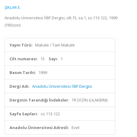
ŞIKLAR E.
Anadolu Üniversitesi İİBF Dergisi, cilt.15, sa.1, ss.113-122, 1999
(TRDizin)
Yayın Türü:
Makale / Tam Makale
Cilt numarası:
15
Sayı:
1
Basım Tarihi:
1999
Dergi Adı:
Anadolu Üniversitesi İİBF Dergisi
Derginin Tarandığı İndeksler:
TR DİZİN (ULAKBİM)
Sayfa Sayıları:
ss.113-122
Anadolu Üniversitesi Adresli:
Evet