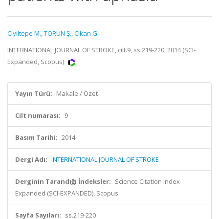
Ciyiltepe M.
,
TORUN Ş.
,
Cikan G.
INTERNATIONAL JOURNAL OF STROKE, cilt.9, ss.219-220, 2014 (SCI-
Expanded, Scopus)
Yayın Türü:
Makale / Özet
Cilt numarası:
9
Basım Tarihi:
2014
Dergi Adı:
INTERNATIONAL JOURNAL OF STROKE
Derginin Tarandığı İndeksler:
Science Citation Index
Expanded (SCI-EXPANDED), Scopus
Sayfa Sayıları:
ss.219-220