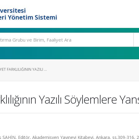
versitesi
ri Yönetim Sistemi
T FARKLILIĞININ YAZILI ...
lılığının Yazılı Söylemlere Ya
mas ŞAHİN, Editör, Akademisyen Yayınevi Kitabevi, Ankara, ss.309-316, 