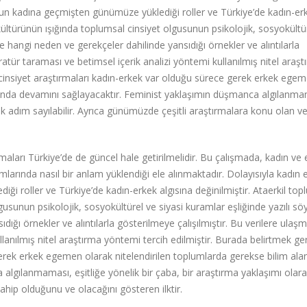
mun kadına geçmişten günümüze yüklediği roller ve Türkiye’de kadın-er
kültürünün ışığında toplumsal cinsiyet olgusunun psikolojik, sosyokültü
e hangi neden ve gerekçeler dahilinde yansıdığı örnekler ve alıntılarla
eratür taraması ve betimsel içerik analizi yöntemi kullanılmış nitel araş
, cinsiyet araştırmaları kadın-erkek var olduğu sürece gerek erkek ege
arında devamını sağlayacaktır. Feminist yaklaşımın düşmanca algılanma
lk adım sayılabilir. Ayrıca günümüzde çeşitli araştırmalara konu olan ve
aları Türkiye’de de güncel hale getirilmelidir.
Bu çalışmada, kadın ve 
amlarında nasıl bir anlam yüklendiği ele alınmaktadır. Dolayısıyla kadın 
 roller ve Türkiye’de kadın-erkek algısına değinilmiştir. Ataerkil top
usunun psikolojik, sosyokültürel ve siyasi kuramlar eşliğinde yazılı sö
ığı örnekler ve alıntılarla gösterilmeye çalışılmıştır. Bu verilere ulaşm
llanılmış nitel araştırma yöntemi tercih edilmiştir. Burada belirtmek ger
gerek erkek egemen olarak nitelendirilen toplumlarda gerekse bilim ala
lgılanmaması, eşitliğe yönelik bir çaba, bir araştırma yaklaşımı olar
hip olduğunu ve olacağını gösteren ilktir.