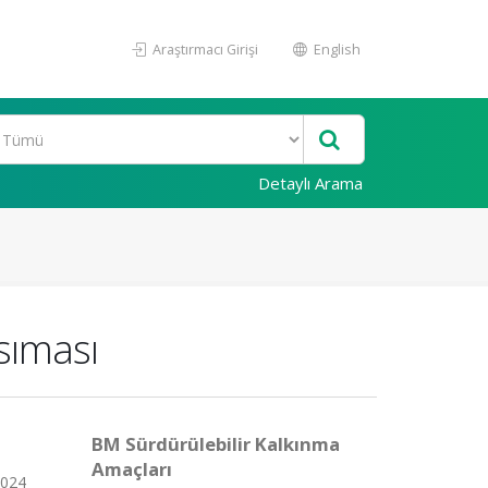
Araştırmacı Girişi
English
Detaylı Arama
nsıması
BM Sürdürülebilir Kalkınma
Amaçları
2024