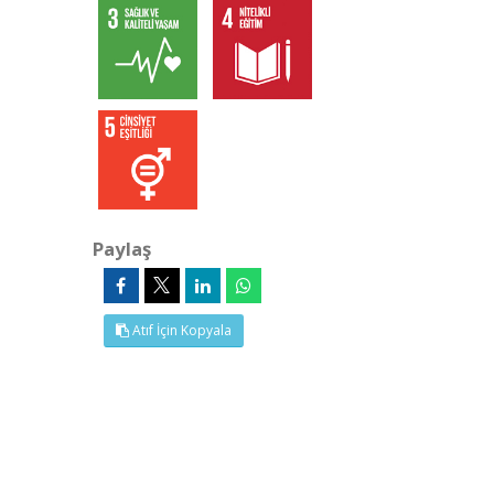
Paylaş
Atıf İçin Kopyala