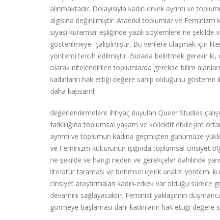
alınmaktadır. Dolayısıyla kadın erkek ayrımı ve toplu
algısına değinilmiştir. Ataerkil toplumlar ve Feminizm 
siyasi kuramlar eşliğinde yazılı söylemlere ne şekilde v
gösterilmeye çalışılmıştır. Bu verilere ulaşmak için lit
yöntemi tercih edilmiştir. Burada belirtmek gerekir ki
olarak nitelendirilen toplumlarda gerekse bilim alanl
kadınların hak ettiği değere sahip olduğunu gösteren i
daha kapsamlı
değerlendirmelere ihtiyaç duyulan Queer Studies çalışm
farklılığına toplumsal yaşam ve kollektif etkileşim ort
ayrımı ve toplumun kadına geçmişten günümüze yüklediği
ve Feminizm kültürünün ışığında toplumsal cinsiyet olg
ne şekilde ve hangi neden ve gerekçeler dahilinde yansıd
literatür taraması ve betimsel içerik analizi yöntemi ku
cinsiyet araştırmaları kadın-erkek var olduğu sürece 
devamını sağlayacaktır. Feminist yaklaşımın düşmanca a
görmeye başlaması dahi kadınların hak ettiği değere sa