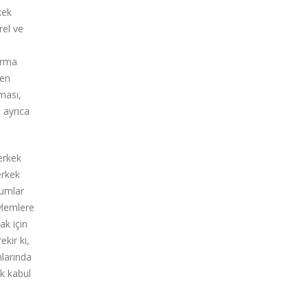
kek
rel ve
tırma
men
ması,
 ayrıca
erkek
erkek
lumlar
ylemlere
ak için
ekir ki,
nlarında
ak kabul