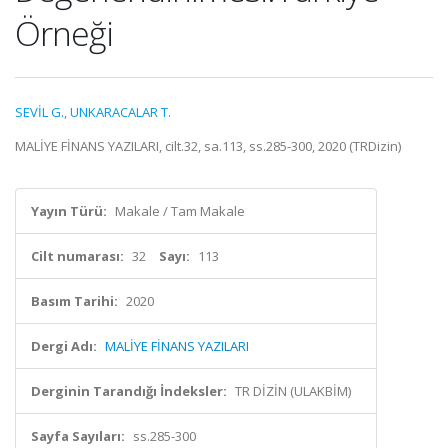
Örneği
SEVİL G.
,
UNKARACALAR T.
MALİYE FİNANS YAZILARI, cilt.32, sa.113, ss.285-300, 2020 (TRDizin)
Yayın Türü:
Makale / Tam Makale
Cilt numarası:
32
Sayı:
113
Basım Tarihi:
2020
Dergi Adı:
MALİYE FİNANS YAZILARI
Derginin Tarandığı İndeksler:
TR DİZİN (ULAKBİM)
Sayfa Sayıları:
ss.285-300