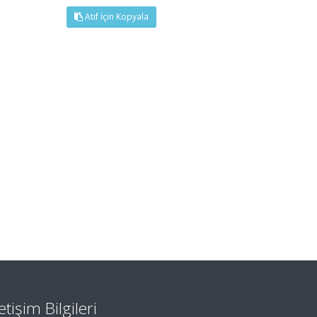
Atıf İçin Kopyala
letişim Bilgileri