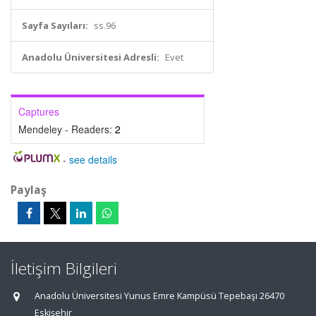
Sayfa Sayıları:
ss.96
Anadolu Üniversitesi Adresli:
Evet
Captures
Mendeley - Readers:
2
-
see details
Paylaş
İletişim Bilgileri
Anadolu Üniversitesi Yunus Emre Kampüsü Tepebaşı 26470
Eskişehir